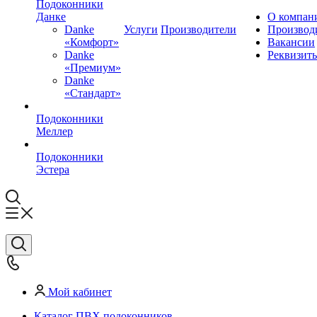
Подоконники
Данке
О компан
Danke
Услуги
Производители
Производ
«Комфорт»
Вакансии
Danke
Реквизит
«Премиум»
Danke
«Стандарт»
Подоконники
Меллер
Подоконники
Эстера
Мой кабинет
Каталог ПВХ подоконников