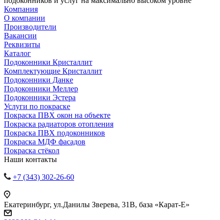
подоконников и услуг на максимально высоком уровне
Компания
О компании
Производители
Вакансии
Реквизиты
Каталог
Подоконники Кристаллит
Комплектующие Кристаллит
Подоконники Данке
Подоконники Меллер
Подоконники Эстера
Услуги по покраске
Покраска ПВХ окон на объекте
Покраска радиаторов отопления
Покраска ПВХ подоконников
Покраска МДФ фасадов
Покраска стёкол
Наши контакты
+7 (343) 302-26-60
Пн.– Пт.: с 10:00 до 19:00
Екатеринбург, ул.Данилы Зверева, 31В, база «Карат-Е»