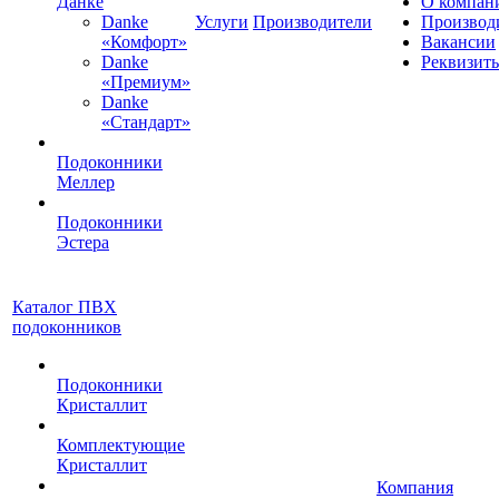
Данке
О компан
Danke
Услуги
Производители
Производ
«Комфорт»
Вакансии
Danke
Реквизит
«Премиум»
Danke
«Стандарт»
Подоконники
Меллер
Подоконники
Эстера
Каталог ПВХ
подоконников
Подоконники
Кристаллит
Комплектующие
Кристаллит
Компания